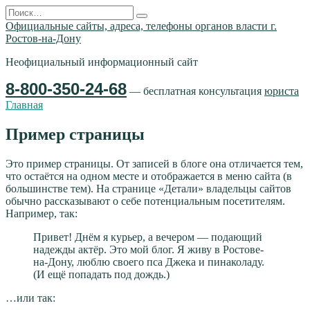
Перейти
Search
к
for:
Официальные сайты, адреса, телефоны органов власти г.
содержанию
Ростов-на-Дону
Неофициальный информационный сайт
8-800-350-24-68
— бесплатная консультация
юриста
Главная
Пример страницы
Это пример страницы. От записей в блоге она отличается тем,
что остаётся на одном месте и отображается в меню сайта (в
большинстве тем). На странице «Детали» владельцы сайтов
обычно рассказывают о себе потенциальным посетителям.
Например, так:
Привет! Днём я курьер, а вечером — подающий
надежды актёр. Это мой блог. Я живу в Ростове-
на-Дону, люблю своего пса Джека и пинаколаду.
(И ещё попадать под дождь.)
…или так: