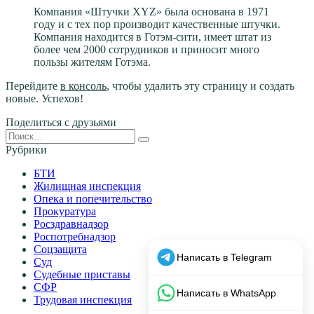
Компания «Штучки XYZ» была основана в 1971
году и с тех пор производит качественные штучки.
Компания находится в Готэм-сити, имеет штат из
более чем 2000 сотрудников и приносит много
пользы жителям Готэма.
Перейдите
в консоль
, чтобы удалить эту страницу и создать
новые. Успехов!
Поделиться с друзьями
Search
for:
Рубрики
БТИ
Жилищная инспекция
Опека и попечительство
Прокуратура
Росздравнадзор
Роспотребнадзор
Соцзащита
Суд
Судебные приставы
СФР
Трудовая инспекция